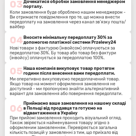
03
Дочекатися обробки замовлення менеджером
порталу.
Коли замовлення буде оброблено нашим менеджером -
Ви отримаєте повідомлення про те, що можна внести
передоплату на замовлення через канал зв'язку пошта/
вайбер
04
Вносите мінімальну передоплату 30% за
допомогою платіжної системи Przelewy24
Нові товари з фактурою (інвойсом) оплачуються за
передоплатою 30%. Бу товар або товар без фактури
(інвойсу) оплачується за передоплатою 100%.
05
Наша компанія викуповує товар протягом
години після внесення вами передоплати.
Ми оперативно викуповуємо передоплачений товар.
Якщо товар на момент оформлення замовлення не
доступний - ми пропонуємо знайти альтернативний
варіант для замовлення або повернення передоплати.
Приймаємо ваше замовлення на нашому складі
06
в Польщі від продавця та готуємо на
відвантаження в Україну
При прийомі замовлення проходить візуальний огляд.
Також звіряється найменування товару згідно з
оформленим замовленням. Перевіряється загальна
кількість позицій у замовленні з тим, що приїхало від