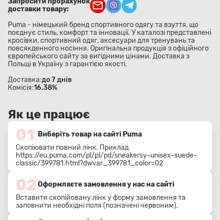
Запросити прорахунок
доставки товару:
Puma - німецький бренд спортивного одягу та взуття, що
поєднує стиль, комфорт та інновації. У каталозі представлені
кросівки, спортивний одяг, аксесуари для тренувань та
повсякденного носіння. Оригінальна продукція з офіційного
європейського сайту за вигідними цінами. Доставка з
Польщі в Україну з гарантією якості.
Доставка:
до 7 днів
Комісія:
16.38%
Як це працює
01
Виберіть товар на сайті Puma
Скопіювати повний лінк. Приклад
https://eu.puma.com/pl/pl/pd/sneakersy-unisex-suede-
classic/399781.html?dwvar_399781_color=02
02
Оформляєте замовлення у нас на сайті
Вставити скопійовану лінк у форму замовлення та
заповнити необхідні поля (позначені червоним).