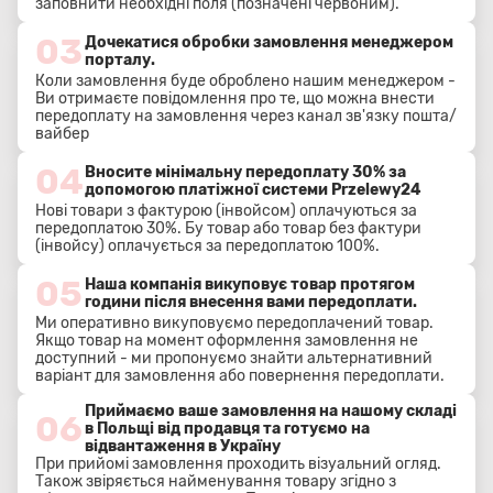
заповнити необхідні поля (позначені червоним).
03
Дочекатися обробки замовлення менеджером
порталу.
Коли замовлення буде оброблено нашим менеджером -
Ви отримаєте повідомлення про те, що можна внести
передоплату на замовлення через канал зв'язку пошта/
вайбер
04
Вносите мінімальну передоплату 30% за
допомогою платіжної системи Przelewy24
Нові товари з фактурою (інвойсом) оплачуються за
передоплатою 30%. Бу товар або товар без фактури
(інвойсу) оплачується за передоплатою 100%.
05
Наша компанія викуповує товар протягом
години після внесення вами передоплати.
Ми оперативно викуповуємо передоплачений товар.
Якщо товар на момент оформлення замовлення не
доступний - ми пропонуємо знайти альтернативний
варіант для замовлення або повернення передоплати.
Приймаємо ваше замовлення на нашому складі
06
в Польщі від продавця та готуємо на
відвантаження в Україну
При прийомі замовлення проходить візуальний огляд.
Також звіряється найменування товару згідно з