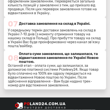
оформленим замовленням. Перевіряється загальна
кількість позицій у замовленні з тим, що приїхало від
продавця. Після цих перевірок замовлення готове на
відвантаження в Україну.
07
Доставка замовлення на склад в Україні.
У середньому термін доставки замовлень на склад в
Україні 7-10 днів (з моменту отримання товару на
нашому складі в Польщі). Про прибуття товару на склад
в Україні Вас буде проінформовано через канал зв'язку
пошта/вайбер.
Оплата суми замовлення, що залишилася, та
08
відвантаження замовлення по Україні Новою
поштою.
Останній етап - оплата суми, що залишилася, за
допомогою платіжної системи Przelewy24. Якщо товар
було сплачено на 100% він одразу передається на
відвантаження Новою поштою по Україні. Після
здійснення відправлення - Вам буде надано трек-
номер для відстеження замовлення.