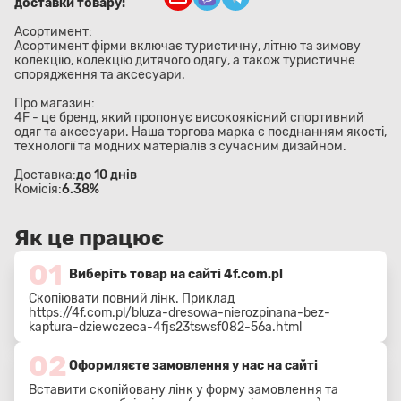
доставки товару:
Асортимент:
Асортимент фірми включає туристичну, літню та зимову
колекцію, колекцію дитячого одягу, а також туристичне
спорядження та аксесуари.
Про магазин:
4F - це бренд, який пропонує високоякісний спортивний
одяг та аксесуари. Наша торгова марка є поєднанням якості,
технології та модних матеріалів з сучасним дизайном.
Доставка:
до 10 днів
Комісія:
6.38%
Як це працює
01
Виберіть товар на сайті 4f.com.pl
Скопіювати повний лінк. Приклад
https://4f.com.pl/bluza-dresowa-nierozpinana-bez-
kaptura-dziewczeca-4fjs23tswsf082-56a.html
02
Оформляєте замовлення у нас на сайті
Вставити скопійовану лінк у форму замовлення та