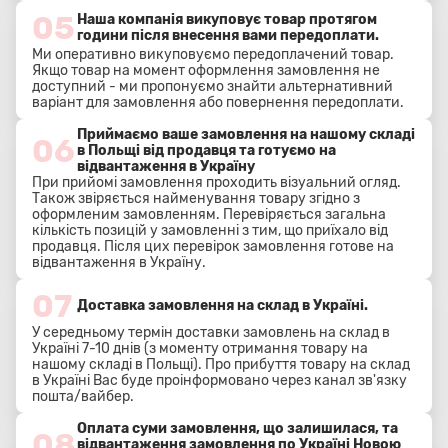
05
Наша компанія викуповує товар протягом
години після внесення вами передоплати.
Ми оперативно викуповуємо передоплачений товар.
Якщо товар на момент оформлення замовлення не
доступний - ми пропонуємо знайти альтернативний
варіант для замовлення або повернення передоплати.
Приймаємо ваше замовлення на нашому складі
06
в Польщі від продавця та готуємо на
відвантаження в Україну
При прийомі замовлення проходить візуальний огляд.
Також звіряється найменування товару згідно з
оформленим замовленням. Перевіряється загальна
кількість позицій у замовленні з тим, що приїхало від
продавця. Після цих перевірок замовлення готове на
відвантаження в Україну.
07
Доставка замовлення на склад в Україні.
У середньому термін доставки замовлень на склад в
Україні 7-10 днів (з моменту отримання товару на
нашому складі в Польщі). Про прибуття товару на склад
в Україні Вас буде проінформовано через канал зв'язку
пошта/вайбер.
Оплата суми замовлення, що залишилася, та
08
відвантаження замовлення по Україні Новою