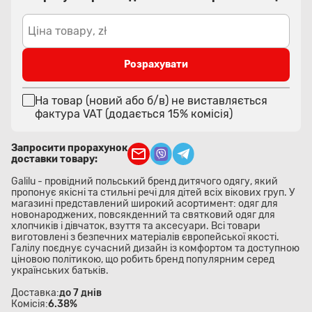
Ціна товару, zł
Розрахувати
На товар (новий або б/в) не виставляється
фактура VAT (додається 15% комісія)
Запросити прорахунок
доставки товару:
Galilu - провідний польський бренд дитячого одягу, який
пропонує якісні та стильні речі для дітей всіх вікових груп. У
магазині представлений широкий асортимент: одяг для
новонароджених, повсякденний та святковий одяг для
хлопчиків і дівчаток, взуття та аксесуари. Всі товари
виготовлені з безпечних матеріалів європейської якості.
Галілу поєднує сучасний дизайн із комфортом та доступною
ціновою політикою, що робить бренд популярним серед
українських батьків.
Доставка:
до 7 днів
Комісія:
6.38%