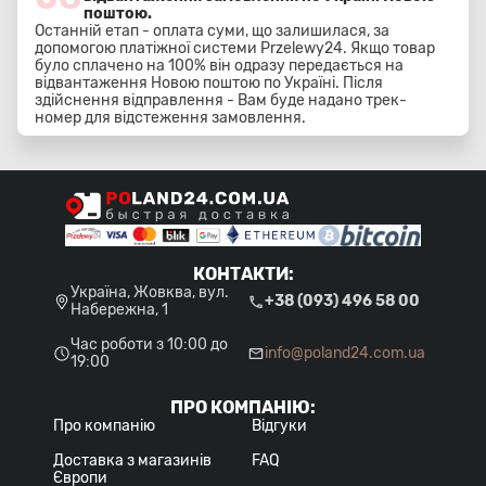
поштою.
Останній етап - оплата суми, що залишилася, за
допомогою платіжної системи Przelewy24. Якщо товар
було сплачено на 100% він одразу передається на
відвантаження Новою поштою по Україні. Після
здійснення відправлення - Вам буде надано трек-
номер для відстеження замовлення.
КОНТАКТИ
:
Україна, Жовква, вул.
+38 (093) 496 58 00
Набережна, 1
Час роботи з 10:00 до
info@poland24.com.ua
19:00
ПРО КОМПАНІЮ
:
Про компанію
Відгуки
Доставка з магазинів
FAQ
Європи