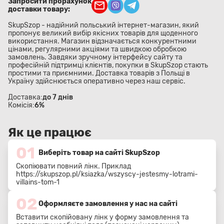
Запросити прорахунок
доставки товару:
SkupSzop - надійний польський інтернет-магазин, який
пропонує великий вибір якісних товарів для щоденного
використання. Магазин відзначається конкурентними
цінами, регулярними акціями та швидкою обробкою
замовлень. Завдяки зручному інтерфейсу сайту та
професійній підтримці клієнтів, покупки в SkupSzop стають
простими та приємними. Доставка товарів з Польщі в
Україну здійснюється оперативно через наш сервіс.
Доставка:
до 7 днів
Комісія:
6%
Як це працює
01
Виберіть товар на сайті SkupSzop
Скопіювати повний лінк. Приклад
https://skupszop.pl/ksiazka/wszyscy-jestesmy-lotrami-
villains-tom-1
02
Оформляєте замовлення у нас на сайті
Вставити скопійовану лінк у форму замовлення та