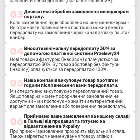
заповнити необхідні поля (позначені червоним).
03
Дочекатися обробки замовлення менеджером
порталу.
Коли замовлення буде оброблено нашим менеджером -
Ви отримаєте повідомлення про те, що можна внести
передоплату на замовлення через канал зв'язку пошта/
вайбер
04
Вносите мінімальну передоплату 30% за
допомогою платіжної системи Przelewy24
Нові товари з фактурою (інвойсом) оплачуються за
передоплатою 30%. Бу товар або товар без фактури
(інвойсу) оплачується за передоплатою 100%.
05
Наша компанія викуповує товар протягом
години після внесення вами передоплати.
Ми оперативно викуповуємо передоплачений товар.
Якщо товар на момент оформлення замовлення не
доступний - ми пропонуємо знайти альтернативний
варіант для замовлення або повернення передоплати.
Приймаємо ваше замовлення на нашому складі
06
в Польщі від продавця та готуємо на
відвантаження в Україну
При прийомі замовлення проходить візуальний огляд.
Також звіряється найменування товару згідно з