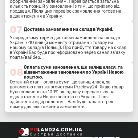
оформленим замовленням. Перевіряється загальна
кількість позицій у замовленні з тим, що приїхало від
продавця. Після цих перевірок замовлення готове на
відвантаження в Україну.
07
Доставка замовлення на склад в Україні.
У середньому термін доставки замовлень на склад в
Україні 7-10 днів (з моменту отримання товару на
нашому складі в Польщі). Про прибуття товару на склад
в Україні Вас буде проінформовано через канал зв'язку
пошта/вайбер.
Оплата суми замовлення, що залишилася, та
08
відвантаження замовлення по Україні Новою
поштою.
Останній етап - оплата суми, що залишилася, за
допомогою платіжної системи Przelewy24. Якщо товар
було сплачено на 100% він одразу передається на
відвантаження Новою поштою по Україні. Після
здійснення відправлення - Вам буде надано трек-
номер для відстеження замовлення.